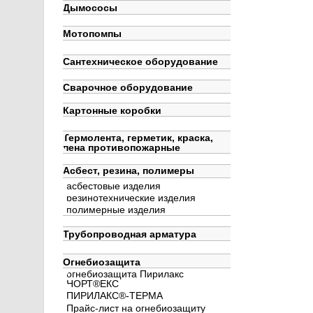
Дымососы
Мотопомпы
Сантехническое оборудование
Сварочное оборудование
Картонные коробки
Термолента, герметик, краска,
пена противопожарные
Асбест, резина, полимеры
асбестовые изделия
резинотехнические изделия
полимерные изделия
Трубопроводная арматура
Огнебиозащита
огнебиозащита Пирилакс
НОРТ®ЕКС
ПИРИЛАКС®-ТЕРМА
Прайс-лист на огнебиозащиту