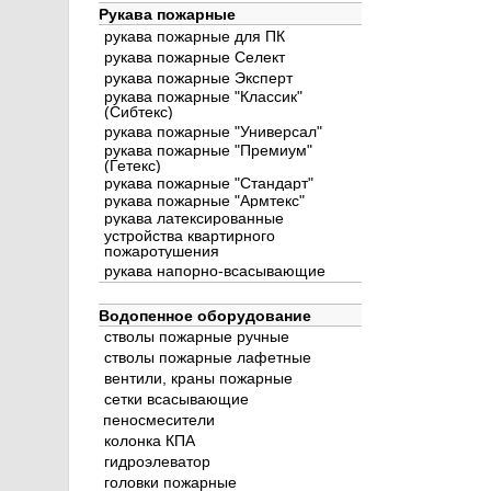
Рукава пожарные
рукава пожарные для ПК
рукава пожарные Селект
рукава пожарные Эксперт
рукава пожарные "Классик"
(Сибтекс)
рукава пожарные "Универсал"
рукава пожарные "Премиум"
(Гетекс)
рукава пожарные "Стандарт"
рукава пожарные "Армтекс"
рукава латексированные
устройства квартирного
пожаротушения
рукава напорно-всасывающие
Водопенное оборудование
стволы пожарные ручные
стволы пожарные лафетные
вентили, краны пожарные
сетки всасывающие
пеносмесители
колонка КПА
гидроэлеватор
головки пожарные