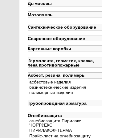
Дымососы
Мотопомпы
Сантехническое оборудование
Сварочное оборудование
Картонные коробки
Термолента, герметик, краска,
пена противопожарные
Асбест, резина, полимеры
асбестовые изделия
резинотехнические изделия
полимерные изделия
Трубопроводная арматура
Огнебиозащита
огнебиозащита Пирилакс
НОРТ®ЕКС
ПИРИЛАКС®-ТЕРМА
Прайс-лист на огнебиозащиту