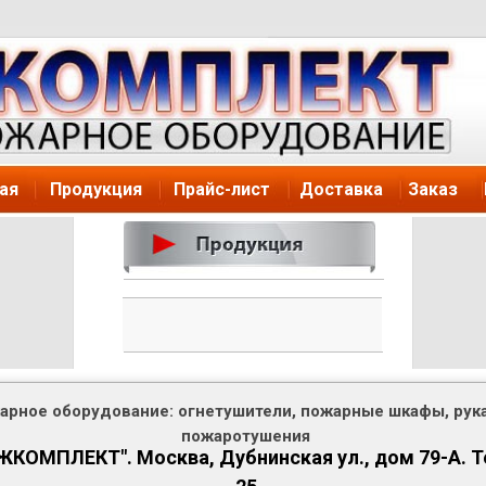
ая
Продукция
Прайс-лист
Доставка
Заказ
Стенды
и закрыт
Основная
покрашен
Да и воо
возникно
рное оборудование: огнетушители, пожарные шкафы, рука
пожара, 
пожаротушения
минуты в
КОМПЛЕКТ". Москва, Дубнинская ул., дом 79-А. Те
трагедие